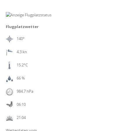
Flugplatzwetter
140°
4.3 kn
15.2°C
66 %
984.7 hPa
06:10
21:04
Wetterdaten vom