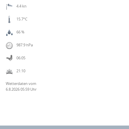
4.4 kn
15.7°C
66 %
987.9 hPa
06:05
21:10
Wetterdaten vom
6.8.2026 05:59 Uhr