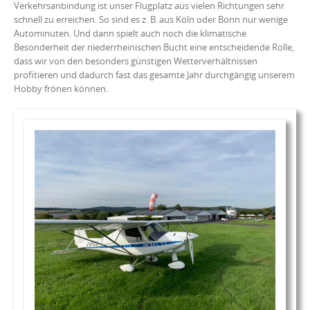
Verkehrsanbindung ist unser Flugplatz aus vielen Richtungen sehr
schnell zu erreichen. So sind es z. B. aus Köln oder Bonn nur wenige
Autominuten. Und dann spielt auch noch die klimatische
Besonderheit der niederrheinischen Bucht eine entscheidende Rolle,
dass wir von den besonders günstigen Wetterverhältnissen
profitieren und dadurch fast das gesamte Jahr durchgängig unserem
Hobby frönen können.