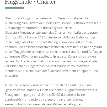
Flugschule / Charter
Über unsere Flugschule bieten wir für Vereinsmitglieder die
Ausbildung zum Erwerb der Sport Pilot Licence (Luftfahrerschein für
Luftsportgeräteführer) auf dreiachsgesteuerten
Ultraleichtflugzeugen wie auch das Chartern von Luftsportgeräten
(Comco C42 B / Comco C42 C / Aeroprakt A-32) an. Dabei verfügt
unser Flugplatz über optimale Bedingungen, den Luftsport zu
erlernen und anschließend auch weiter zu betreiben. Felder rings um
unser Fluggelände ermöglichen ein hindernisfreies An- und Abfliegen
auf unsere 500 m lange, gepflegte Graspiste. Da es sich um einen
reinen UL-Flugplatz handelt, und somit die Geschwindigkeiten der
verschiedenen Fluggeräte in der Platzrunde vergleichsweise
identisch sind, bleibt auch der Platzrundenverkehr entspannt und
stressfrei.
Aufgrund unserer Vereinsstruktur und der Ansiedlung auf der
„grünen Wiese“ haben wir viele Freiheiten: Flugbetriebszeiten laut
Platzgenehmigung von 8 Uhr bis SS +30 (Lokalzeit), keine
Landegebühr und nicht zu vergessen: ein angenehmes,
gemeinschaftliches Vereinsleben. Mit seiner sehr guten