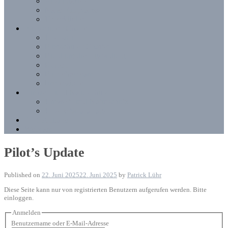
Ausflugsziele
Nahe Flugplätze
Unterkünfte
Flugschule / Charter
Übersicht
Flugschule / Charter
Rund um die Ausbildung
Kosten
Fluglehrerteam
Impressionen
Umwelt- und Naturschutz
Umwelt- und Naturschutz
Unsere Solaranlage
PPR-Anfrage
Webcam
Pilot’s Update
Published on
22. Juni 2025
22. Juni 2025
by
Patrick Lühr
Diese Seite kann nur von registrierten Benutzern aufgerufen werden. Bitte
einloggen.
Anmelden
Benutzername oder E-Mail-Adresse