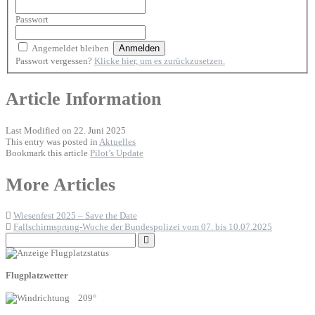
Passwort
Angemeldet bleiben
Passwort vergessen?
Klicke hier, um es zurückzusetzen.
Article Information
Last Modified on 22. Juni 2025
This entry was posted in
Aktuelles
Bookmark this article
Pilot’s Update
Post
More Articles
navigation
Wiesenfest 2025 – Save the Date
Fallschirmsprung-Woche der Bundespolizei vom 07. bis 10.07.2025
Search
for:
Flugplatzwetter
209°