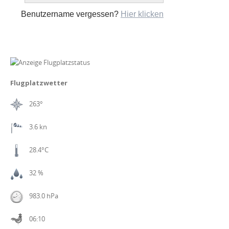
Benutzername vergessen?
Hier klicken
Flugplatzwetter
263°
3.6 kn
28.4°C
32 %
983.0 hPa
06:10