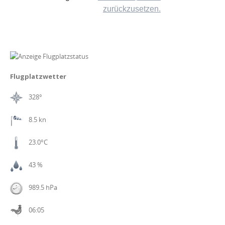
zurückzusetzen.
Flugplatzwetter
328°
8.5 kn
23.0°C
43 %
989.5 hPa
06:05